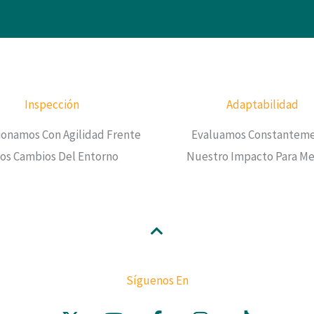
Inspección
Adaptabilidad
ionamos Con Agilidad Frente
Evaluamos Constantem
Los Cambios Del Entorno
Nuestro Impacto Para Me
Síguenos En
X
Y
F
I
T
-
O
A
N
I