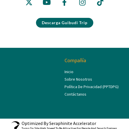
T
U
C
S
K
W
T
E
T
T
I
U
B
A
O
Descarga Guibudi Trip
T
B
O
G
K
T
E
O
R
E
K
A
R
-
M
F
Compañía
Inicio
Sobre Nosotros
Política De Privacidad (PPTDPG)
Contáctanos
Optimized By Seraphinite Accelerator
Turns On Site High Speed To Be Attractive For People And Search Engines.